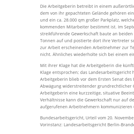
Die Arbeitgeberin betreibt in einem außerört
dem von ihr gepachteten Gelände gehören ein 
und ein ca. 28.000 qm großer Parkplatz, welc
kommenden Mitarbeiter bestimmt ist. Im Septe
streikführende Gewerkschaft baute an beiden
Tonnen auf und postierte dort ihre Vertreter s
zur Arbeit erscheinenden Arbeitnehmer zur T
nicht. Ähnliches wiederholte sich bei einem ei
Mit ihrer Klage hat die Arbeitgeberin die künf
Klage entsprochen; das Landesarbeitsgericht h
Arbeitgeberin blieb vor dem Ersten Senat des B
Abwägung widerstreitender grundrechtlicher G
Arbeitgeberin eine kurzzeitige, situative Beei
Verhältnisse kann die Gewerkschaft nur auf 
aufgerufenen Arbeitnehmern kommunizieren un
Bundesarbeitsgericht, Urteil vom 20. Novembe
Vorinstanz: Landesarbeitsgericht Berlin-Brand