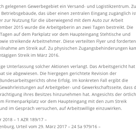
lich gelegenen Gewerbegebiet ein Versand- und Logistikzentrum. Z
Betriebsgebäude, das über einen zentralen Eingang zugänglich ist
her zur Nutzung für die überwiegend mit dem Auto zur Arbeit
mber 2015 wurde die Arbeitgeberin an zwei Tagen bestreikt. Die
 Tagen auf dem Parkplatz vor dem Haupteingang Stehtische und
owie streikende Arbeitnehmer. Diese verteilten Flyer und forderten
eilnahme am Streik auf. Zu physischen Zugangsbehinderungen ka
ntägigen Streik im März 2016.
tige Unterlassung solcher Aktionen verlangt. Das Arbeitsgericht hat
at sie abgewiesen. Die hiergegen gerichtete Revision der
undesarbeitsgerichts ohne Erfolg. Im konkreten Fall ergibt die
ewährleistungen auf Arbeitgeber- und Gewerkschaftsseite, dass 
nträchtigung ihres Besitzes hinzunehmen hat. Angesichts der örtlic
dem Firmenparkplatz vor dem Haupteingang mit den zum Streik
d im Gespräch versuchen, auf Arbeitswillige einzuwirken.
r 2018 – 1 AZR 189/17 –
enburg, Urteil vom 29. März 2017 – 24 Sa 979/16 –