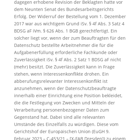
dagegen erhobene Revision der Beklagten hatte vor
dem Neunten Senat des Bundesarbeitsgerichts
Erfolg. Der Widerruf der Bestellung vom 1. Dezember
2017 war aus wichtigem Grund iSv. § 4f Abs. 3 Satz 4
BDSG aF iVm. § 626 Abs. 1 BGB gerechtfertigt. Ein
solcher liegt vor, wenn der zum Beauftragten für den
Datenschutz bestellte Arbeitnehmer die für die
Aufgabenerfüllung erforderliche Fachkunde oder
Zuverlässigkeit iSv. § 4f Abs. 2 Satz 1 BDSG aF nicht
(mehr) besitzt. Die Zuverlässigkeit kann in Frage
stehen, wenn Interessenkonflikte drohen. Ein
abberufungsrelevanter Interessenkonflikt ist
anzunehmen, wenn der Datenschutzbeauftragte
innerhalb einer Einrichtung eine Position bekleidet,
die die Festlegung von Zwecken und Mitteln der
Verarbeitung personenbezogener Daten zum
Gegenstand hat. Dabei sind alle relevanten
Umstände des Einzelfalls zu würdigen. Diese vom
Gerichtshof der Europäischen Union (EuGH 9.
Februar 2023 – C-453/21 – [X-FAB Dresden]) zu einem